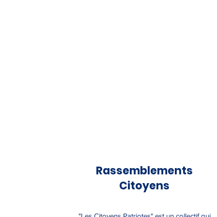
Rassemblements
Citoyens
"Les Citoyens Patriotes" est un collectif qui